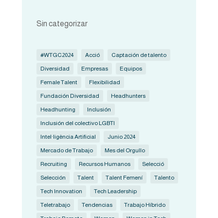
Sin categorizar
#WTGC2024
Acció
Captación de talento
Diversidad
Empresas
Equipos
Female Talent
Flexibilidad
Fundación Diversidad
Headhunters
Headhunting
Inclusión
Inclusión del colectivo LGBTI
Intel·ligència Artificial
Junio 2024
Mercado de Trabajo
Mes del Orgullo
Recruiting
Recursos Humanos
Selecció
Selección
Talent
Talent Femení
Talento
Tech Innovation
Tech Leadership
Teletrabajo
Tendencias
Trabajo Híbrido